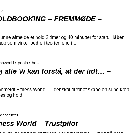
 ›
 HOLDBOOKING – FREMMØDE –
kunne afmelde et hold 2 timer og 40 minutter før start. Håber
pp som virker bedre i teorien end i …
ssworld › posts › hej-…
 alle Vi kan forstå, at der lidt… –
nmeldt Fitness World. … der skal til for at skabe en sund krop
ess og hold.
tnesscenter
ness World – Trustpilot