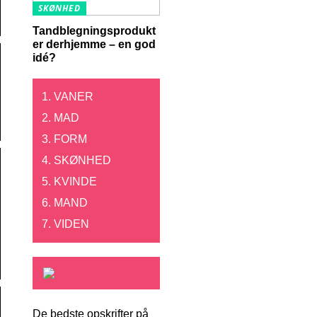
SKØNHED
Tandblegningsprodukt
er derhjemme – en god
idé?
VANER
MAD
FORM
SKØNHED
KVINDE
MAND
VIDEN
De bedste opskrifter på