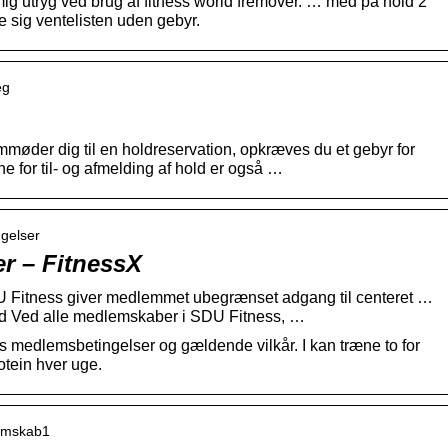
mig utryg ved brug af fitness world fremover. … med på hold 2
e sig ventelisten uden gebyr.
eg
emmøder dig til en holdreservation, opkræves du et gebyr for
for til- og afmelding af hold er også …
ngelser
r – FitnessX
 Fitness giver medlemmet ubegrænset adgang til centeret …
old Ved alle medlemskaber i SDU Fitness, …
 medlemsbetingelser og gældende vilkår. I kan træne to for
rotein hver uge.
lemskab1