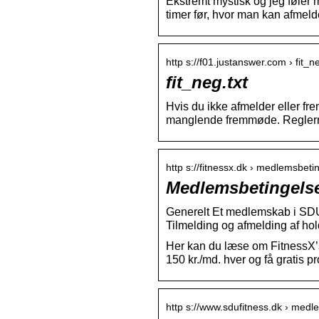
Ekstremt mystisk og jeg føler 
timer før, hvor man kan afmeld
http s://f01.justanswer.com › fit_n
fit_neg.txt
Hvis du ikke afmelder eller fr
manglende fremmøde. Reglerne 
http s://fitnessx.dk › medlemsbeti
Medlemsbetingelse
Generelt Et medlemskab i SDU
Tilmelding og afmelding af h
Her kan du læse om FitnessX’s
150 kr./md. hver og få gratis p
http s://www.sdufitness.dk › med