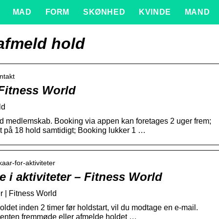
MAD
FORM
SKØNHED
KVINDE
MAND
afmeld hold
ntakt
Fitness World
ld
d medlemskab. Booking via appen kan foretages 2 uger frem;
 på 18 hold samtidigt; Booking lukker 1 …
aar-for-aktiviteter
e i aktiviteter – Fitness World
er | Fitness World
oldet inden 2 timer før holdstart, vil du modtage en e-mail.
 enten fremmøde eller afmelde holdet …