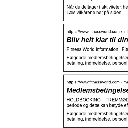
Når du deltager i aktiviteter, 
Læs vilkårene her på siden.
http s://www.fitnessworld.com › in
Bliv helt klar til 
Fitness World Information | Fi
Følgende medlemsbetingelser 
betaling, indmeldelse, personl
http s://www.fitnessworld.com › 
Medlemsbetingelse
HOLDBOOKING – FREMMØDE – A
periode og dette kan betyde eft
Følgende medlemsbetingelser 
betaling, indmeldelse, personl