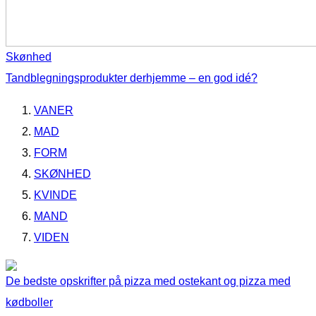
Skønhed
Tandblegningsprodukter derhjemme – en god idé?
VANER
MAD
FORM
SKØNHED
KVINDE
MAND
VIDEN
De bedste opskrifter på pizza med ostekant og pizza med
kødboller