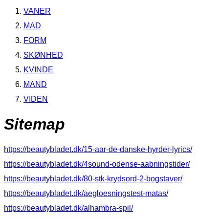
VANER
MAD
FORM
SKØNHED
KVINDE
MAND
VIDEN
Sitemap
https://beautybladet.dk/15-aar-de-danske-hyrder-lyrics/
https://beautybladet.dk/4sound-odense-aabningstider/
https://beautybladet.dk/80-stk-krydsord-2-bogstaver/
https://beautybladet.dk/aegloesningstest-matas/
https://beautybladet.dk/alhambra-spil/