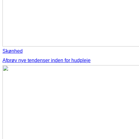
Skønhed
Afprøv nye tendenser inden for hudpleje