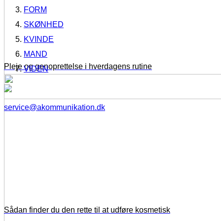
FORM
SKØNHED
KVINDE
MAND
Pleje og genoprettelse i hverdagens rutine
VIDEN
service@akommunikation.dk
Sådan finder du den rette til at udføre kosmetisk