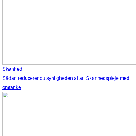
Skønhed
Sådan reducerer du synligheden af ar: Skønhedspleje med
omtanke