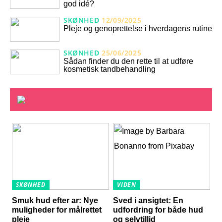
god idé?
SKØNHED
12/09/2025
Pleje og genoprettelse i hverdagens rutine
SKØNHED
25/06/2025
Sådan finder du den rette til at udføre
kosmetisk tandbehandling
SKØNHED
VIDEN
Smuk hud efter ar: Nye
Sved i ansigtet: En
muligheder for målrettet
udfordring for både hud
pleje
og selvtillid