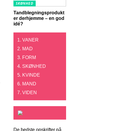
SKØNHED
Tandblegningsprodukt
er derhjemme – en god
idé?
VANER
MAD
FORM
SKØNHED
KVINDE
e
MAND
VIDEN
De bedste opskrifter på