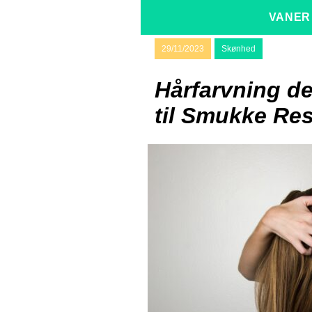
VANER
29/11/2023
Skønhed
Hårfarvning d
til Smukke Res