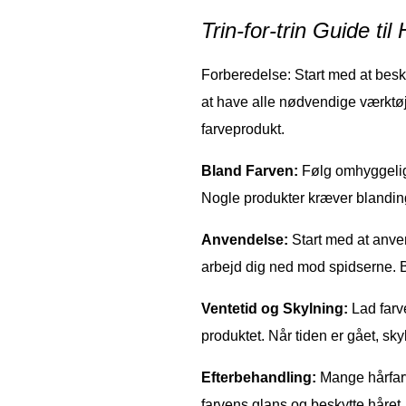
Trin-for-trin Guide t
Forberedelse: Start med at besk
at have alle nødvendige værktøj
farveprodukt.
Bland Farven:
Følg omhyggeligt
Nogle produkter kræver blanding
Anvendelse:
Start med at anve
arbejd dig ned mod spidserne. Br
Ventetid og Skylning:
Lad farve
produktet. Når tiden er gået, sky
Efterbehandling:
Mange hårfarv
farvens glans og beskytte håret.