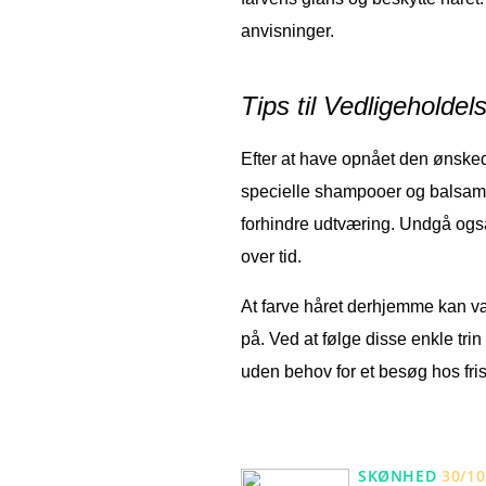
anvisninger.
Tips til Vedligeholde
Efter at have opnået den ønsked
specielle shampooer og balsamer 
forhindre udtværing. Undgå også
over tid.
At farve håret derhjemme kan 
på. Ved at følge disse enkle tri
uden behov for et besøg hos fri
SKØNHED
30/10