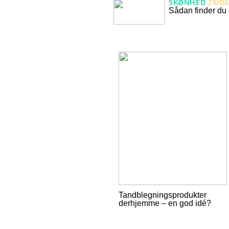
SKØNHED
25/06
Sådan finder du 
Tandblegningsprodukter
derhjemme – en god idé?