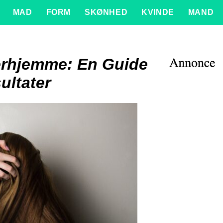
MAD
FORM
SKØNHED
KVINDE
MAND
erhjemme: En Guide
ultater