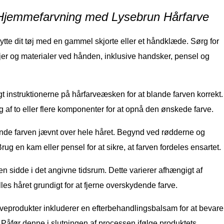
il Hjemmefarvning med Lysebrun Hårfarve
ytte dit tøj med en gammel skjorte eller et håndklæde. Sørg for
er og materialer ved hånden, inklusive handsker, pensel og
 instruktionerne på hårfarveæsken for at blande farven korrekt.
 af to eller flere komponenter for at opnå den ønskede farve.
nde farven jævnt over hele håret. Begynd ved rødderne og
ug en kam eller pensel for at sikre, at farven fordeles ensartet.
n sidde i det angivne tidsrum. Dette varierer afhængigt af
lles håret grundigt for at fjerne overskydende farve.
eprodukter inkluderer en efterbehandlingsbalsam for at bevare
 Påfør denne i slutningen af processen ifølge produktets