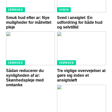
SKØNHED
VIDEN
Smuk hud efter ar: Nye
Sved i ansigtet: En
muligheder for målrettet
udfordring for både hud
pleje
og selvtillid
SKØNHED
SKØNHED
Sådan reducerer du
Tre vigtige overvejelser at
synligheden af ar:
gøre sig inden et
Skønhedspleje med
ansigtsløft
omtanke