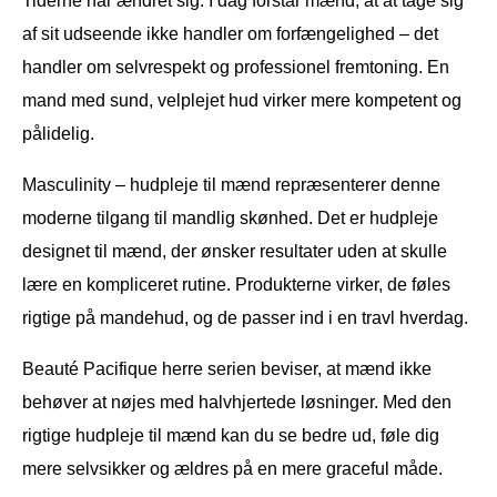
Tiderne har ændret sig. I dag forstår mænd, at at tage sig
af sit udseende ikke handler om forfængelighed – det
handler om selvrespekt og professionel fremtoning. En
mand med sund, velplejet hud virker mere kompetent og
pålidelig.
Masculinity – hudpleje til mænd repræsenterer denne
moderne tilgang til mandlig skønhed. Det er hudpleje
designet til mænd, der ønsker resultater uden at skulle
lære en kompliceret rutine. Produkterne virker, de føles
rigtige på mandehud, og de passer ind i en travl hverdag.
Beauté Pacifique herre serien beviser, at mænd ikke
behøver at nøjes med halvhjertede løsninger. Med den
rigtige hudpleje til mænd kan du se bedre ud, føle dig
mere selvsikker og ældres på en mere graceful måde.