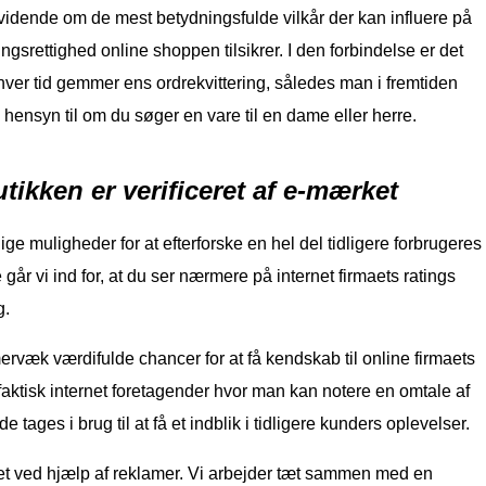
 vidende om de mest betydningsfulde vilkår der kan influere på
ngsrettighed online shoppen tilsikrer. I den forbindelse er det
nhver tid gemmer ens ordrekvittering, således man i fremtiden
hensyn til om du søger en vare til en dame eller herre.
tikken er verificeret af e-mærket
lige muligheder for at efterforske en hel del tidligere forbrugeres
 går vi ind for, at du ser nærmere på internet firmaets ratings
g.
rvæk værdifulde chancer for at få kendskab til online firmaets
faktisk internet foretagender hvor man kan notere en omtale af
 tages i brug til at få et indblik i tidligere kunders oplevelser.
t ved hjælp af reklamer. Vi arbejder tæt sammen med en