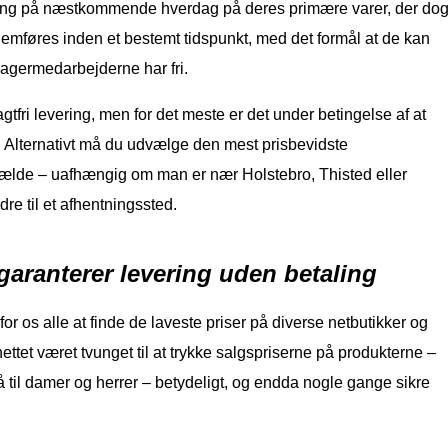
ring på næstkommende hverdag på deres primære varer, der do
nemføres inden et bestemt tidspunkt, med det formål at de kan
 lagermedarbejderne har fri.
gtfri levering, men for det meste er det under betingelse af at
b. Alternativt må du udvælge den mest prisbevidste
fælde – uafhængig om man er nær Holstebro, Thisted eller
rdre til et afhentningssted.
garanterer levering uden betaling
or os alle at finde de laveste priser på diverse netbutikker og
ttet været tvunget til at trykke salgspriserne på produkterne –
så til damer og herrer – betydeligt, og endda nogle gange sikre