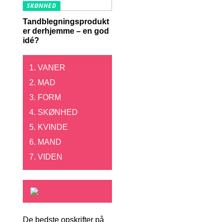
SKØNHED
Tandblegningsprodukt
er derhjemme – en god
idé?
VANER
MAD
FORM
SKØNHED
KVINDE
MAND
VIDEN
De bedste opskrifter på