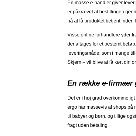
En masse e-handler giver leve
er påkrævet at bestillingen gen
nå at få produktet betjent inden
Visse online forhandlere yder fra
der aftages for et bestemt belø
leveringsmåde, som i mange til
Skjern – vil blive at få kørt din o
En række e-firmaer 
Det er i høj grad overkommeligt f
ergo har massevis af shops på ne
til babyer og børn, og tillige og
fragt uden betaling.