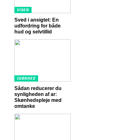
g
VIDEN
Sved i ansigtet: En
udfordring for både
hud og selvtillid
SKØNHED
Sådan reducerer du
synligheden af ar:
Skønhedspleje med
omtanke