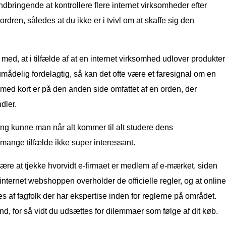
ndbringende at kontrollere flere internet virksomheder efter
rdren, således at du ikke er i tvivl om at skaffe sig den
med, at i tilfælde af at en internet virksomhed udlover produkter
 umådelig fordelagtig, så kan det ofte være et faresignal om en
 med kort er på den anden side omfattet af en orden, der
dler.
tning kunne man når alt kommer til alt studere dens
 mange tilfælde ikke super interessant.
re at tjekke hvorvidt e-firmaet er medlem af e-mærket, siden
 internet webshoppen overholder de officielle regler, og at online
s af fagfolk der har ekspertise inden for reglerne på området.
nd, for så vidt du udsættes for dilemmaer som følge af dit køb.