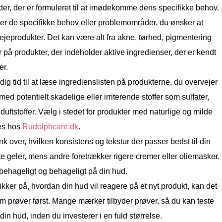
er, der er formuleret til at imødekomme dens specifikke behov.
cer de specifikke behov eller problemområder, du ønsker at
jeprodukter. Det kan være alt fra akne, tørhed, pigmentering
r på produkter, der indeholder aktive ingredienser, der er kendt
er.
ig tid til at læse ingredienslisten på produkterne, du overvejer
d potentielt skadelige eller irriterende stoffer som sulfater,
duftstoffer. Vælg i stedet for produkter med naturlige og milde
es hos
Rudolphcare.dk
.
k over, hvilken konsistens og tekstur der passer bedst til din
te geler, mens andre foretrækker rigere cremer eller oliemasker.
 behageligt og behageligt på din hud.
ikker på, hvordan din hud vil reagere på et nyt produkt, kan det
m prøver først. Mange mærker tilbyder prøver, så du kan teste
 din hud, inden du investerer i en fuld størrelse.