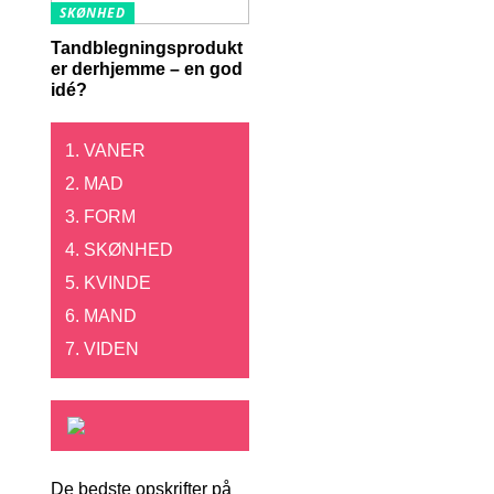
SKØNHED
Tandblegningsprodukt
er derhjemme – en god
idé?
VANER
MAD
FORM
SKØNHED
KVINDE
MAND
VIDEN
De bedste opskrifter på