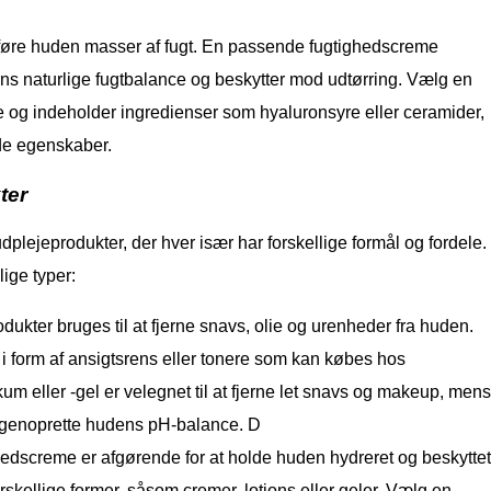
 tilføre huden masser af fugt. En passende fugtighedscreme
ns naturlige fugtbalance og beskytter mod udtørring. Vælg en
pe og indeholder ingredienser som hyaluronsyre eller ceramider,
nde egenskaber.
ter
udplejeprodukter, der hver især har forskellige formål og fordele.
ige typer:
ukter bruges til at fjerne snavs, olie og urenheder fra huden.
 form af ansigtsrens eller tonere som kan købes hos
kum eller -gel er velegnet til at fjerne let snavs og makeup, mens
 genoprette hudens pH-balance. D
dscreme er afgørende for at holde huden hydreret og beskyttet
rskellige former, såsom cremer, lotions eller geler. Vælg en