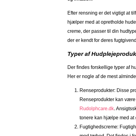
Efter rensning er det vigtigt at
hjælper med at opretholde hude
creme, der passer til din hudty
der er kendt for deres fugtgive
Typer af Hudplejeproduk
Der findes forskellige typer af h
Her er nogle af de mest almindel
Renseprodukter: Disse prod
Renseprodukter kan være i
Rudolphcare.dk
. Ansigtss
tonere kan hjælpe med at
Fugtighedscreme: Fugtighe
mod tørhed. Det findes i fo