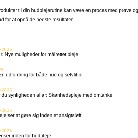
 produkter til din hudplejerutine kan være en proces med prøve o
hud for at opnå de bedste resultater
/2025
r: Nye muligheder for målrettet pleje
25
En udfordring for både hud og selvtillid
/2025
 du synligheden af ar: Skønhedspleje med omtanke
/2025
ejelser at gøre sig inden et ansigtsløft
/2025
nser inden for hudpleje